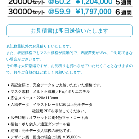
お見積書は即日送信いたします
表記数量以外のお見積りもいたします。
また、表記価格でもマスク価格が流動的で、表記変更が遅れ、ご対応できな
い場合がございます。
その際は大変恐縮ですが、お見積りを提出させていただくこととなりますの
で、何卒ご容赦のほど宜しくお願いたします。
● 表記金額は、完全データをご支給いただいた価格です。
● マスク素材：メルト不織布／PE／ポリエステル
● 広告スペース：220×113mm
● 入稿データ：イラストレータCS6以上完全データ
確認用PDFを添付してください。
● 広告印刷：オフセット印刷4色/マットコート紙
● 梱包：ポリ袋入／適宜ダンボール箱
● 納期：完全データ入稿後の表記です。
● デザイン案：提出の場合は2案 ￥35,000〜