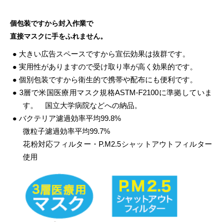
個包装ですから封入作業で
直接マスクに手をふれません。
● 大きい広告スペースですから宣伝効果は抜群です。
● 実用性がありますので受け取り率が高く
効果的です。
● 個別包装ですから衛生的で携帯や配布にも
便利です。
● 3層で米国医療用マスク規格ASTM-F2100に
準拠していま
す。 国立大学病院などへの納品。
● バクテリア濾過効率平均99.8%
微粒子濾過効率平均99.7%
花粉対応フィルター・
P.M2.5シャットアウトフィルター
使用